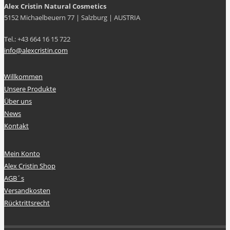
Alex Cristin Natural Cosmetics
5152 Michaelbeuern 77 | Salzburg | AUSTRIA
Tel.: +43 664 16 15 722
info@alexcristin.com
Willkommen
Unsere Produkte
Über uns
News
Kontakt
Mein Konto
Alex Cristin Shop
AGB´s
Versandkosten
Rücktrittsrecht