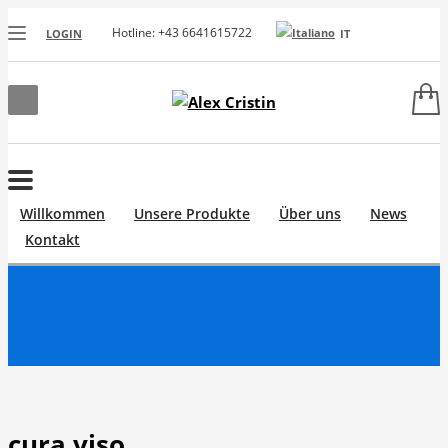
Hotline: +43 6641615722
LOGIN
IT
Willkommen
Unsere Produkte
Über uns
News
Kontakt
cura viso