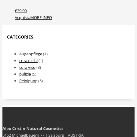
€
39.90
Acquista
MORE INFO
CATEGORIES
Augenpflege
(1)
cura occhi
(1)
cura viso
(3)
pulizia
(5)
Reinigung
(5)
Alex Cristin Natural Cosmetics
5152 Michaelbeuern 77 | Salzburg | AUSTRIA