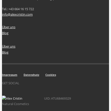
Tel.: +43 664 16 15 722
info@alexcristin.com
Über uns
Blog
Über uns
Blog
Impressum
Datenshutz
Cookies
GET SOCIAL
UID: ATU68469329
Natural Cosmetics