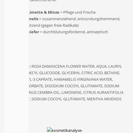
Rose, Limette & Minze
= Pflege und Frische
Hamamelis
= zusammenziehend, entzündungshemmend,
zellschützend (gegen freie Radikale)
Zirbelkiefer
= durchblutungsfördernd, antiseptisch
Inhaltsstoffe:
ROSA DAMASCENA FLOWER WATER, AQUA, LAURYL
GLUCOSIDE, DECYL GLUCOSIDE, GLYCERIN, CITRIC ACID, BETAINE,
POLYGLYCERYL-3 CAPRATE, HAMAMELIS VIRGINIANA WATER,
POTASSIUM SORBATE, DISODIUM COCOYL GLUTAMATE, SODIUM
BENZOATE, PINUS CEMBRA OIL, LIMONENE, CITRUS AURANTIFOLIA
PEEL EXTRACT, SODIUM COCOYL GLUTAMATE, MENTHA ARVENSIS
LEAF OIL.