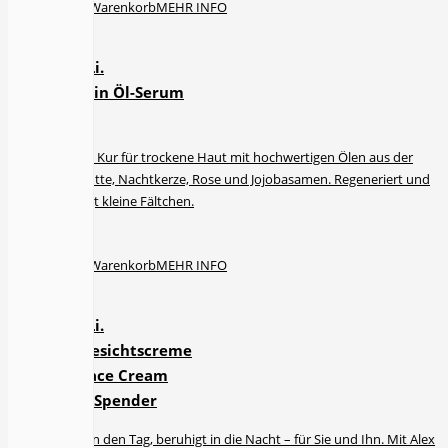
In den Warenkorb
MEHR INFO
Rosa Li.
Vitamin Öl-Serum
15 ml
Vitamin Kur für trockene Haut mit hochwertigen Ölen aus der
Hagebutte, Nachtkerze, Rose und Jojobasamen. Regeneriert und
beseitigt kleine Fältchen.
€
39.90
In den Warenkorb
MEHR INFO
Rosa Li.
24h Gesichtscreme
24h Face Cream
50 ml Spender
Belebt in den Tag, beruhigt in die Nacht – für Sie und Ihn. Mit Alex