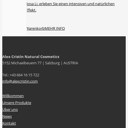
Cristin Rosa Li. erleben Sie einen intensiven und natürlichen
Lifting-Effekt.
€
39.90
In den Warenkorb
MEHR INFO
Alex Cristin Natural Cosmetics
5152 Michaelbeuern 77 | Salzburg | AUSTRIA
Tel.: +43 664 16 15 722
info@alexcristin.com
Willkommen
Unsere Produkte
Über uns
News
Kontakt