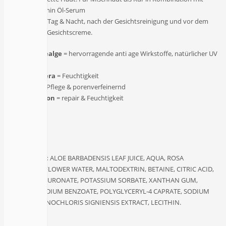
unserem Vitamin Öl-Serum
Anwendung:
Tag & Nacht, nach der Gesichtsreinigung und vor dem
Auftragen der Gesichtscreme.
Schneealge
= hervorragende anti age Wirkstoffe, natürlicher UV
Schutz
Aloe Vera
= Feuchtigkeit
Rose
= Pflege & porenverfeinernd
Hyaluron
= repair & Feuchtigkeit
Inhaltsstoffe:
ALOE BARBADENSIS LEAF JUICE, AQUA, ROSA
DAMASCENA FLOWER WATER, MALTODEXTRIN, BETAINE, CITRIC ACID,
SODIUM HYALURONATE, POTASSIUM SORBATE, XANTHAN GUM,
GLYCERIN, SODIUM BENZOATE, POLYGLYCERYL-4 CAPRATE, SODIUM
LACTATE, COENOCHLORIS SIGNIENSIS EXTRACT, LECITHIN.