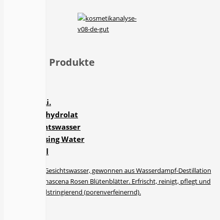
Ähnliche Produkte
Rosa Li.
Rosenhydrolat
Gesichtswasser
Cleansing Water
100 ml
Reines Gesichtswasser, gewonnen aus Wasserdampf-Destillation
der Damascena Rosen Blütenblätter. Erfrischt, reinigt, pflegt und
wirkt adstringierend (porenverfeinernd).
€
15.90