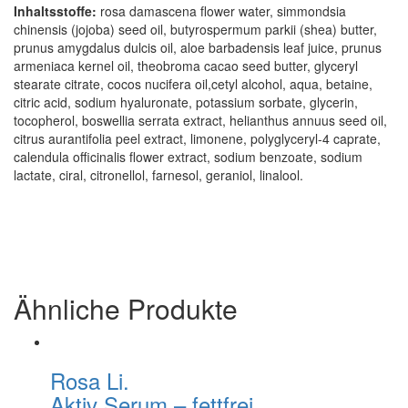
Inhaltsstoffe:
rosa damascena flower water, simmondsia
chinensis (jojoba) seed oil, butyrospermum parkii (shea) butter,
prunus amygdalus dulcis oil, aloe barbadensis leaf juice, prunus
armeniaca kernel oil, theobroma cacao seed butter, glyceryl
stearate citrate, cocos nucifera oil,cetyl alcohol, aqua, betaine,
citric acid, sodium hyaluronate, potassium sorbate, glycerin,
tocopherol, boswellia serrata extract, helianthus annuus seed oil,
citrus aurantifolia peel extract, limonene, polyglyceryl-4 caprate,
calendula officinalis flower extract, sodium benzoate, sodium
lactate, ciral, citronellol, farnesol, geraniol, linalool.
Ähnliche Produkte
Rosa Li.
Aktiv Serum – fettfrei